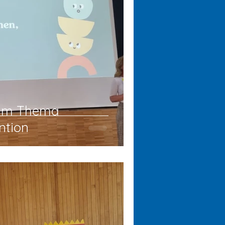
zum Thema
ntion