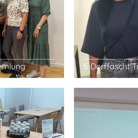
ammlung
5. Dorffäscht T