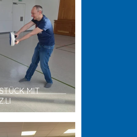
STÜCK MIT
.LI