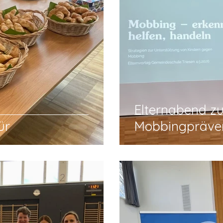
Elternabend 
ür
Mobbingpräve