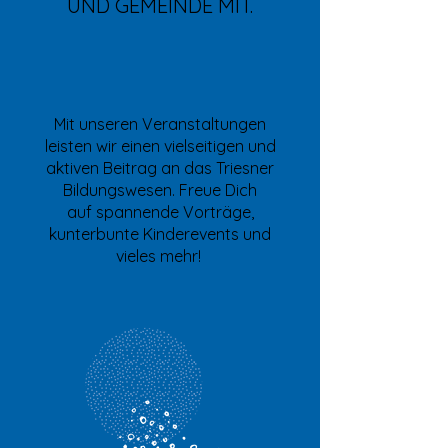
UND GEMEINDE MIT.
Mit unseren Veranstaltungen
leisten wir einen vielseitigen und
aktiven Beitrag an das Triesner
Bildungswesen. Freue Dich
auf spannende Vorträge,
kunterbunte Kinderevents und
vieles mehr!