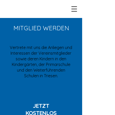
MITGLIED WERDEN
Vertrete mit uns die Anliegen und
Interessen der Vereinsmitglieder
sowie deren Kindern in den
Kindergärten, der Primarschule
und den Weiterführenden
Schulen in Triesen.
JETZT
KOSTENLOS